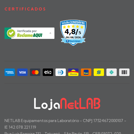
CERTIFICADOS
NETLAB Equipamentos para Laboratório - CNPJ 17524672000107 -
IE 142.078.221.119
Rua Luís Ferreira 131 - Tatuapé - São Paulo, SP - CEP 03072-020 -