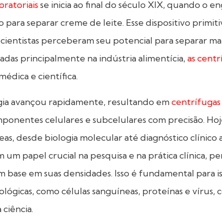
oratoriais
se inicia ao final do século XIX, quando o 
 para separar creme de leite. Esse dispositivo primit
s cientistas perceberam seu potencial para separar ma
zadas principalmente na indústria alimentícia,
as centr
édica e científica.
ogia avançou rapidamente, resultando em
centrífugas
ponentes celulares e subcelulares com precisão. Hoje
eas, desde biologia molecular até diagnóstico clínico 
 papel crucial na pesquisa e na prática clínica, pe
om base em suas densidades. Isso é fundamental para i
ógicas, como células sanguíneas, proteínas e vírus, 
 ciência.