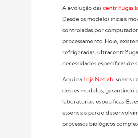
A evolução das
centrífugas l
Desde os modelos iniciais m
controladas por computador,
processamento. Hoje, existem
refrigeradas, ultracentrífug
necessidades específicas de s
Aqui na
Loj
a
Netlab
, somos 
desses modelos, garantindo 
laboratoriais específicas. Es
essenciais para o desenvolv
processos biológicos complex