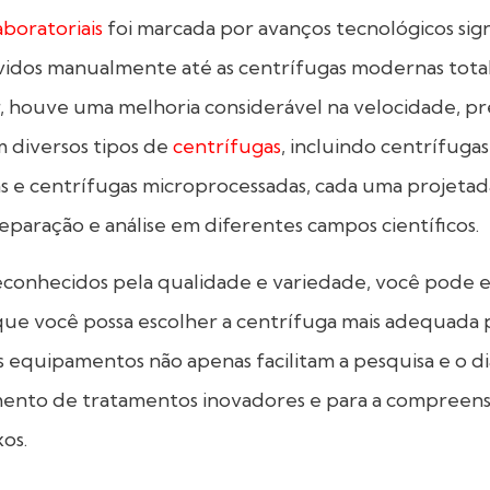
aboratoriais
foi marcada por avanços tecnológicos signi
ovidos manualmente até as centrífugas modernas tot
 houve uma melhoria considerável na velocidade, pr
 diversos tipos de
centrífugas
, incluindo centrífuga
as e centrífugas microprocessadas, cada uma projetad
eparação e análise em diferentes campos científicos.
reconhecidos pela qualidade e variedade, você pode 
que você possa escolher a centrífuga mais adequada 
ses equipamentos não apenas facilitam a pesquisa e o 
imento de tratamentos inovadores e para a compree
os.